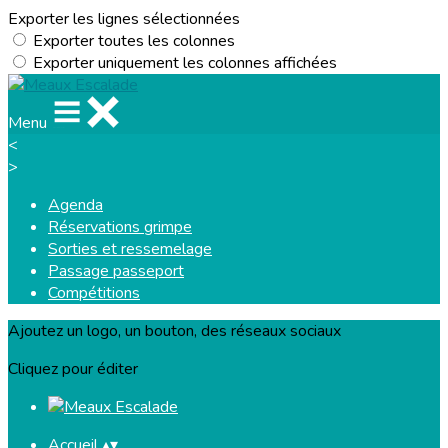
Exporter les lignes sélectionnées
Exporter toutes les colonnes
Exporter uniquement les colonnes affichées
Menu
<
>
Agenda
Réservations grimpe
Sorties et ressemelage
Passage passeport
Compétitions
Ajoutez un logo, un bouton, des réseaux sociaux
Cliquez pour éditer
Accueil
▴
▾