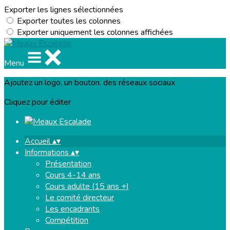
Exporter les lignes sélectionnées
Exporter toutes les colonnes
Exporter uniquement les colonnes affichées
Menu
Ajoutez un logo, un bouton, des réseaux sociaux
Cliquez pour éditer
Accueil
▴
▾
Informations
▴
▾
Présentation
Cours 4-14 ans
Cours adulte (15 ans +)
Le comité directeur
Les encadrants
Compétition