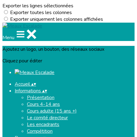
Exporter les lignes sélectionnées
Exporter toutes les colonnes
Exporter uniquement les colonnes affichées
Menu
Ajoutez un logo, un bouton, des réseaux sociaux
Cliquez pour éditer
Accueil
▴
▾
Informations
▴
▾
Présentation
Cours 4-14 ans
Cours adulte (15 ans +)
Le comité directeur
Les encadrants
Compétition