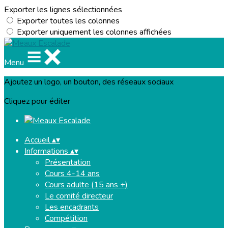
Exporter les lignes sélectionnées
Exporter toutes les colonnes
Exporter uniquement les colonnes affichées
Menu
Ajoutez un logo, un bouton, des réseaux sociaux
Cliquez pour éditer
Accueil
▴
▾
Informations
▴
▾
Présentation
Cours 4-14 ans
Cours adulte (15 ans +)
Le comité directeur
Les encadrants
Compétition