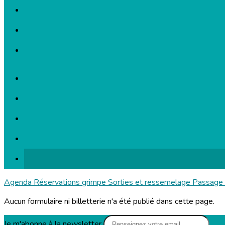
Agenda
Réservations grimpe
Sorties et ressemelage
Passage
Aucun formulaire ni billetterie n'a été publié dans cette page.
Je m'abonne à la newsletter