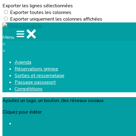
Exporter les lignes sélectionnées
Exporter toutes les colonnes
Exporter uniquement les colonnes affichées
Menu
<
>
Agenda
Réservations grimpe
Sorties et ressemelage
Passage passeport
Compétitions
Ajoutez un logo, un bouton, des réseaux sociaux
Cliquez pour éditer