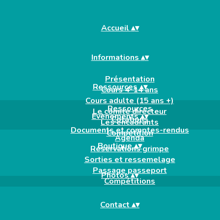
Accueil
▴
▾
Informations
▴
▾
Présentation
Ressources
▴
▾
Cours 4-14 ans
Cours adulte (15 ans +)
Ressources
Le comité directeur
Evènements
▴
▾
Cotations
Les encadrants
Documents et comptes-rendus
Compétition
Agenda
Boutique
▴
▾
Réservations grimpe
Sorties et ressemelage
Passage passeport
Photos
▴
▾
Compétitions
Contact
▴
▾