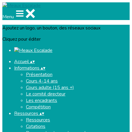
Menu
Ajoutez un logo, un bouton, des réseaux sociaux
Cliquez pour éditer
Accueil
▴
▾
Informations
▴
▾
Présentation
Cours 4-14 ans
Cours adulte (15 ans +)
Le comité directeur
Les encadrants
Compétition
Ressources
▴
▾
Ressources
Cotations