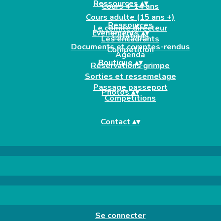
Ressources
▴
▾
Cours 4-14 ans
Cours adulte (15 ans +)
Ressources
Le comité directeur
Evènements
▴
▾
Cotations
Les encadrants
Documents et comptes-rendus
Compétition
Agenda
Boutique
▴
▾
Réservations grimpe
Sorties et ressemelage
Passage passeport
Photos
▴
▾
Compétitions
Contact
▴
▾
Se connecter