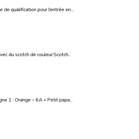
e qualification pour l’entrée en...
ec du scotch de couleur:Scotch...
gne 1 : Orange – 6A « Petit papa...