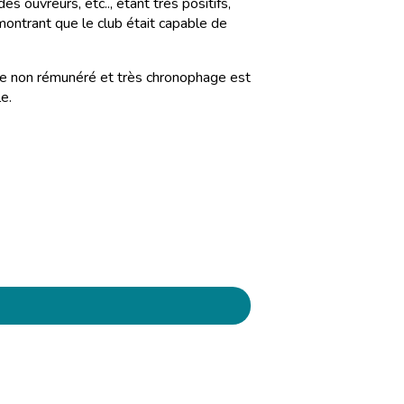
 ouvreurs, etc.., étant très positifs,
ontrant que le club était capable de
que non rémunéré et très chronophage est
e.