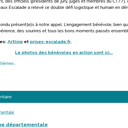
 des officiels (présidents de jury, juges et membres du CT77), des
ux Escalade a relevé ce double défi logistique et humain en dém
épondu présent(e)s à notre appel. L’engagement bénévole, bien 
périence, des sourires et tous les bons moments passés ensembl
res:
Artline
et
prises-escalade.fr
.
Le photos des bénévoles en action sont ici...
thèmes :
ntaire
ipe départementale