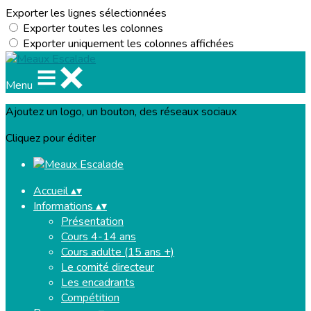
Exporter les lignes sélectionnées
Exporter toutes les colonnes
Exporter uniquement les colonnes affichées
Menu
Ajoutez un logo, un bouton, des réseaux sociaux
Cliquez pour éditer
Accueil
▴
▾
Informations
▴
▾
Présentation
Cours 4-14 ans
Cours adulte (15 ans +)
Le comité directeur
Les encadrants
Compétition