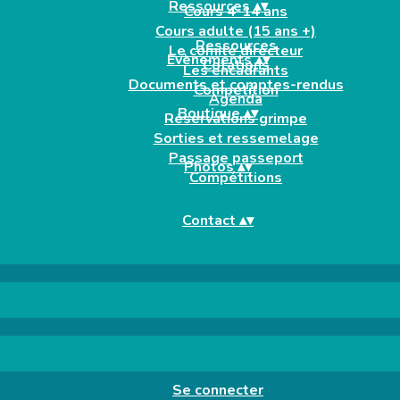
Ressources
▴
▾
Cours 4-14 ans
Cours adulte (15 ans +)
Ressources
Le comité directeur
Evènements
▴
▾
Cotations
Les encadrants
Documents et comptes-rendus
Compétition
Agenda
Boutique
▴
▾
Réservations grimpe
Sorties et ressemelage
Passage passeport
Photos
▴
▾
Compétitions
Contact
▴
▾
Se connecter