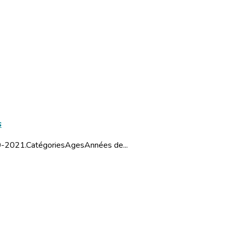
s
20-2021.CatégoriesAgesAnnées de...