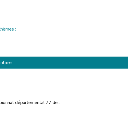
thèmes :
ntaire
mpionnat départemental 77 de...