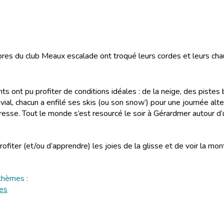
s du club Meaux escalade ont troqué leurs cordes et leurs cha
ts ont pu profiter de conditions idéales : de la neige, des piste
ial, chacun a enfilé ses skis (ou son snow’) pour une journée al
resse. Tout le monde s’est resourcé le soir à Gérardmer autour d’
profiter (et/ou d’apprendre) les joies de la glisse et de voir la 
thèmes :
ges