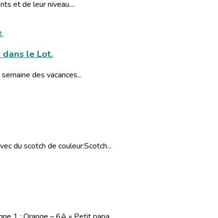
s et de leur niveau....
 dans le Lot.
 semaine des vacances...
ec du scotch de couleur:Scotch...
gne 1 : Orange – 6A « Petit papa...