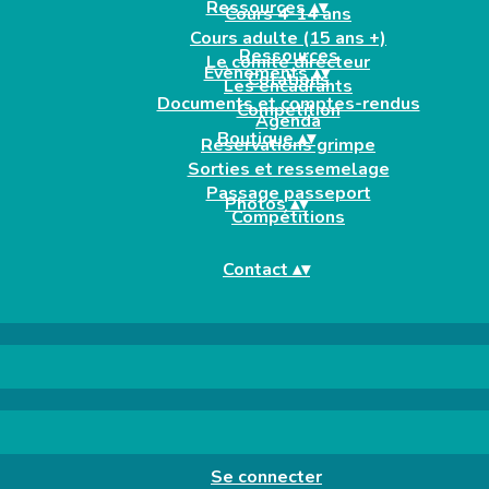
Ressources
▴
▾
Cours 4-14 ans
Cours adulte (15 ans +)
Ressources
Le comité directeur
Evènements
▴
▾
Cotations
Les encadrants
Documents et comptes-rendus
Compétition
Agenda
Boutique
▴
▾
Réservations grimpe
Sorties et ressemelage
Passage passeport
Photos
▴
▾
Compétitions
Contact
▴
▾
Se connecter